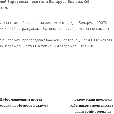
елей Евросоюза посетили Беларусь без виз. Об
ете.
ьзовавшихся безвизовым режимом въезда в Беларусь, 25072
ми и 2091 негражданами Латвии, еще 7950 иностранцев имеют
 в Беларусь проследовал 844341 иностранец. Среди них 520283
06 неграждан Латвии, а также 72429 граждан Польши.
Информационный портал
Белорусский профсоюз
ерации профсоюзов Беларуси
работников строительства
промстройматериалов